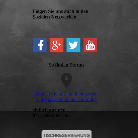
Folgen Sie uns auch in den
Sozialen Netzwerken
So finden Sie uns
Nutzen Sie unseren interaktiven
La­ge­plan, um zu uns zu finden
einfach anrufen
0711 699 449 - 46: