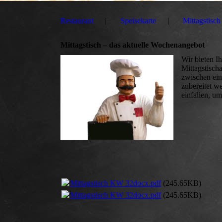
Restaurant
Speisekarte
Mittagstisch
Mittagstisch – das aktuelle Wochenangebot
Wir bieten I
Mittagstisch
zwischen ein
zubereitet w
einfallen, u
Mittagstisch KW 32docx.pdf
(245.65KB)
Mittagstisch KW 32docx.pdf
(245.65KB)