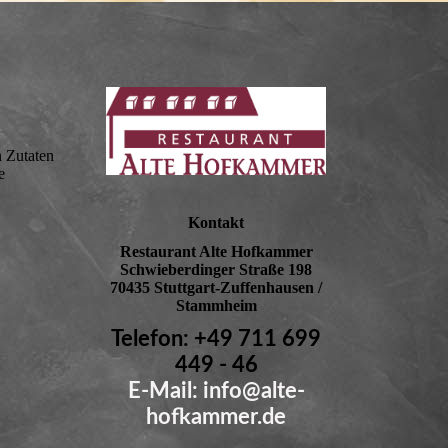
n Zutaten
e
Kontakt
Restaurant Alte Hofkammer
Schwieberdinger Straße 198
70435 Stuttgart-Zuffenhausen /
Stammheim
Telefon: +49 711 699
449 - 46
E-Mail: info@alte-
hofkammer.de